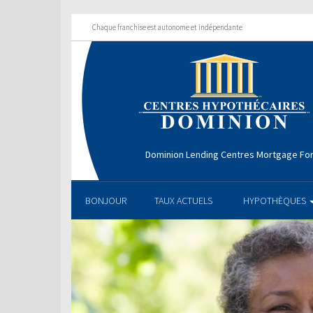
Chaque franchise est autonome et indépendante
Dominion Lending Centres Mortgage Fo
BONJOUR
TAUX ACTUELS
HYPOTHÈQUES