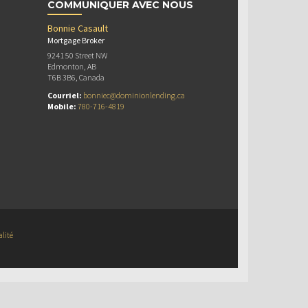
COMMUNIQUER AVEC NOUS
Bonnie Casault
Mortgage Broker
9241 50 Street NW
Edmonton, AB
T6B 3B6, Canada
Courriel:
bonniec@dominionlending.ca
Mobile:
780-716-4819
alité