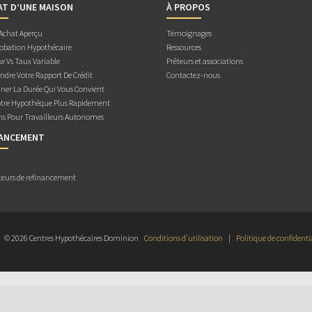
AT D’UNE MAISON
À PROPOS
 Achat Aperçu
Témoignages
obation Hypothécaire
Ressources
e Vs Taux Variable
Prêteurs et associations
dre Votre Rapport De Crédit
Contactez-nous
ner La Durée Qui Vous Convient
otre Hypothèque Plus Rapidement
ns Pour Travailleurs Autonomes
NANCEMENT
teurs de refinancement
© 2026 Centres Hypothécaires Dominion
Conditions d’utilisation
|
Politique de confidenti