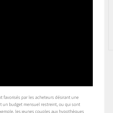
t favorisés par les acheteurs désirant une
nt un budget mensuel restreint, ou qui sont
exemple, les jeunes couples aux hypothèques