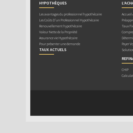
HYPOTHÈQUES
L’ACH
Les avantages du professionnel hypothécaire
Accueil
Les Coûts D’un Professionnel Hypothécaire
Préappr
Renouvellement hypothécaire
Taux Fix
Valeur Nette de la Propriété
Compren
Assurance vie Hypothécaire
Détermi
Pour présenter une demande
Payer V
TAUX ACTUELS
Solutio
REFI
CHIP
Calcula